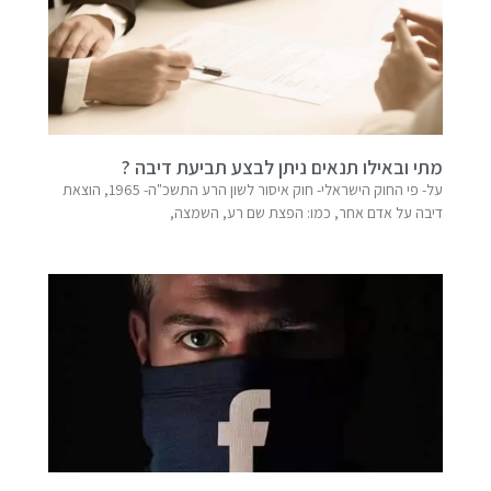
מתי ובאילו תנאים ניתן לבצע תביעת דיבה ?
על- פי החוק הישראלי- חוק איסור לשון הרע התשכ"ה- 1965, הוצאת
דיבה על אדם אחר, כמו: הפצת שם רע, השמצה,