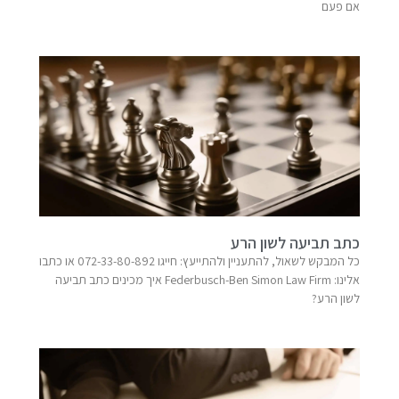
אם פעם
כתב תביעה לשון הרע
כל המבקש לשאול, להתעניין ולהתייעץ: חייגו 072-33-80-892 או כתבו
אלינו: Federbusch-Ben Simon Law Firm​ איך מכינים כתב תביעה
לשון הרע?