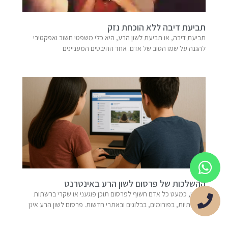
תביעת דיבה ללא הוכחת נזק
תביעת דיבה, או תביעת לשון הרע, היא כלי משפטי חשוב ואפקטיבי
להגנה על שמו הטוב של אדם. אחד ההיבטים המעניינים
ההשלכות של פרסום לשון הרע באינטרנט
בימינו, כמעט כל אדם חשוף לפרסום תוכן פוגעני או שקרי ברשתות
החברתיות, בפורומים, בבלוגים ובאתרי חדשות. פרסום לשון הרע אינן