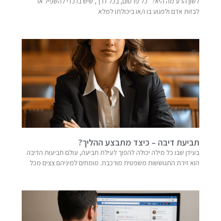
לשון הרע מה היא? כל פרסום, בכל דרך, שיש בו כדי להשפיל או
לבזות אדם ולפגוע בו ו/או ביכולתו למלא
תביעת דיבה – כיצד מתבצע ההליך?
בעידן שבו כל מילה יכולה להפוך לעילת תביעה, עולם תביעות הדיבה
הוא זירת התגוששות משפטית מורכבת. מומחים למיניהם צצים מכל