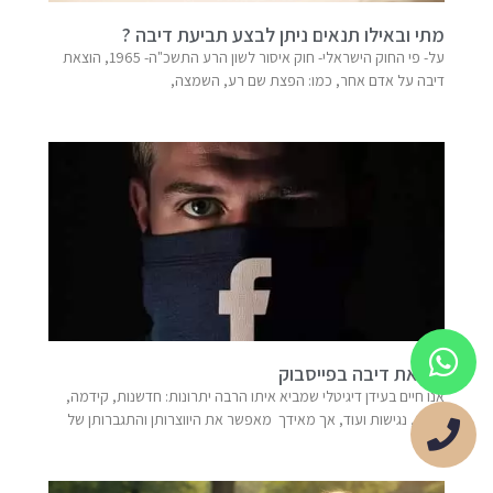
מתי ובאילו תנאים ניתן לבצע תביעת דיבה ?
על- פי החוק הישראלי- חוק איסור לשון הרע התשכ"ה- 1965, הוצאת
דיבה על אדם אחר, כמו: הפצת שם רע, השמצה,
הוצאת דיבה בפייסבוק
אנו חיים בעידן דיגיטלי שמביא איתו הרבה יתרונות: חדשנות, קידמה,
מידע, נגישות ועוד, אך מאידך מאפשר את היווצרותן והתגברותן של