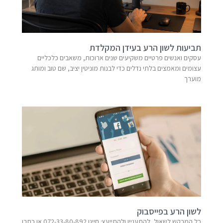
תביעות לשון הרע בעידן המקלדת
עסקים ואנשים פרטיים משקיעים שנים ארוכות, משאבים כלכליים
עצומים ומאמצים בלתי נדלים כדי לבנות מוניטין יציב, שם טוב ומותג
מוערך
לשון הרע בפייסבוק
כל המבקש לשאול, להתעניין ולהתייעץ: חייגו 072-33-80-892 או כתבו