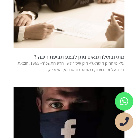
מתי ובאילו תנאים ניתן לבצע תביעת דיבה ?
על- פי החוק הישראלי- חוק איסור לשון הרע התשכ"ה- 1965, הוצאת
דיבה על אדם אחר, כמו: הפצת שם רע, השמצה,