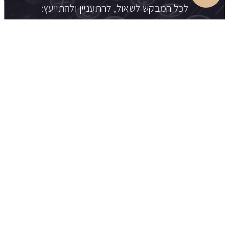
לכל המבקש לשאול, להתעניין ולהתייעץ:
פדרבוש-בן סימון -משרד עורכי דין
Federbusch-Ben Simon Law Firm​
רחוב שערי ניקנור 29, תל אביב-יפו​
talib_s@netvision.net.il