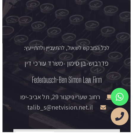
לכל המבקש לשאול, להתעניין ולהתייעץ:
פדרבוש-בן סימון -משרד עורכי דין
Federbusch-Ben Simon Law Firm​
רחוב שערי ניקנור 29, תל אביב-יפו​
talib_s@netvision.net.il