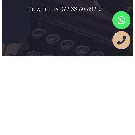
חייגו 072-33-80-892 או כתבו אלינו:
לכל המבקש לשאול, להתעניין ולהתייעץ:
פדרבוש-בן סימון -משרד עורכי דין
Federbusch-Ben Simon Law Firm​