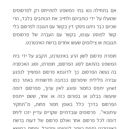
אם בתחילה נטו בתי המשפט להתייחס רק לפרסומים
שהועלו על ידי כותביהם ולחייב את הכותבים בלבד, הרי
שכיום כבר ניתנו פסקי דין בקשר עם תגובה לפרסום בלי
קשר לפוסט עצמו, בקשר עם העברה של פרסומים
תגובות או צילומים שעשו אחרים ברשת האינטרנט.
חומרת פרסום לשון הרע באינטרנט, תקבע על ידי בית
המשפט בהתאם לסוג הפרסום, חומרתו, וסוג האכסניה
בה נעשה הפרסום. כך לדוגמא פרסום המשייך לנפגע
עבירה פלילית שיפורסם ככתבה חדשותית באתר כמו
ynet יתפס כחמור ופוגע לאין ערוך, מפרסום דומה
שיעשה בבלוג או בפורום כזה או אחר, ששם ייתפס
הפרסום בדרך כלל באופן חמור פחות, מ"תחקיר
עיתונאי". פרסומים עובדתיים שקריים עדיין יזכו ליחס
דומה לכל פרסום אחר ואולם פרסום של דעות ברשת
האינטרנט נתפס כיותר לגיטימי ומקובל, ופחות כמושא