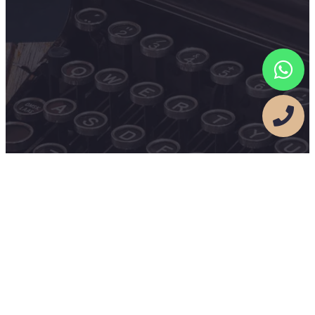
לכל המבקש לשאול, להתעניין ולהתייעץ:
פדרבוש-בן סימון -משרד עורכי דין
Federbusch-Ben Simon Law Firm​
רחוב שערי ניקנור 29, תל אביב-יפו​
talib_s@netvision.net.il