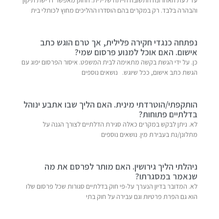
עד לעת האחרונה התשובה הייתה שלילית. החוק מאפשר דרישת תיקון
והבהרה בלבד. רק במקרים בהם הוסדרו ההליכים מחוץ לכותלי בית
נפתחה כנגדי חקירה פלילית, אך טרם הוגש כתב
אישום. האם אוכל למנוע פרסום שמי?
כן. על ידי הגשת בקשה מתאימה לבית המשפט. איסור הפרסום יפוג עם
הגשת כתב אישום, ככל שיוגש. נושאים נוספים
הותקפתי/הוטרדתי מינית. האם הליך שבו אתבע ינוהל
בדלתיים פתוחות?
לא. ניתן לבקש במקרים כאלה סגירת הדלתיים לצורך הגנה על
מתלונן/נת בעבירת מין. נושאים נוספים
ניהלתי הליך גירושין. האם מותר לפרסם את מה
שנאמר במסגרתו?
לא. המדובר בדיון הנערך על-פי חוק בדלתיים סגורות שכל פרסום שלו
הוא גם הפרת פרטיות וגם עבירה על חוק בתי